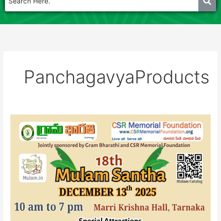
PanchagavyaProducts
Mulam
Santha
13th
December-
2025