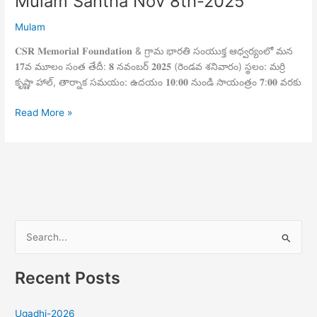
Mulam Santha Nov 8th-2025
Mulam
𝐂𝐒𝐑 𝐌𝐞𝐦𝐨𝐫𝐢𝐚𝐥 𝐅𝐨𝐮𝐧𝐝𝐚𝐭𝐢𝐨𝐧 & గ్రామ భారతి సంయుక్త ఆధ్వర్యంలో మన
𝟏𝟕వ మూలం సంత తేదీ: 𝟖 నవంబర్ 𝟐𝟎𝟐𝟓 (రెండవ శనివారం) స్థలం: మర్రి
కృష్ణా హాల్, తార్నాక సమయం: ఉదయం 𝟏𝟎:𝟎𝟎 నుండి సాయంత్రం 𝟕:𝟎𝟎 వరకు
Read More »
S
e
Recent Posts
a
r
Ugadhi-2026
c