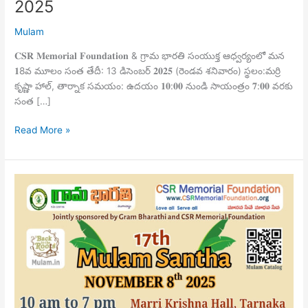
2025
Mulam
𝐂𝐒𝐑 𝐌𝐞𝐦𝐨𝐫𝐢𝐚𝐥 𝐅𝐨𝐮𝐧𝐝𝐚𝐭𝐢𝐨𝐧 & గ్రామ భారతి సంయుక్త ఆధ్వర్యంలో మన
𝟏8వ మూలం సంత తేదీ: 13 డిసెంబర్ 𝟐𝟎𝟐𝟓 (రెండవ శనివారం) స్థలం:మర్రి
కృష్ణా హాల్, తార్నాక సమయం: ఉదయం 𝟏𝟎:𝟎𝟎 నుండి సాయంత్రం 𝟕:𝟎𝟎 వరకు
సంత […]
Read More »
Mulam
Santha
Nov
8th-
2025