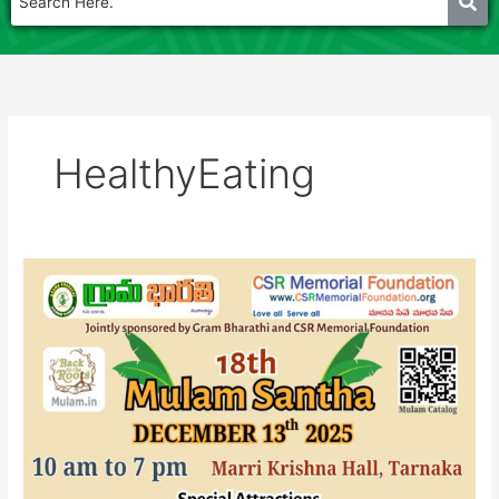
HealthyEating
Mulam
Santha
13th
December-
2025