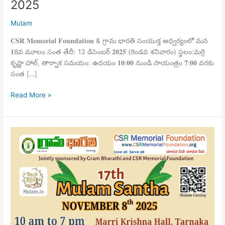
2025
Mulam
𝐂𝐒𝐑 𝐌𝐞𝐦𝐨𝐫𝐢𝐚𝐥 𝐅𝐨𝐮𝐧𝐝𝐚𝐭𝐢𝐨𝐧 & గ్రామ భారతి సంయుక్త ఆధ్వర్యంలో మన
𝟏8వ మూలం సంత తేదీ: 13 డిసెంబర్ 𝟐𝟎𝟐𝟓 (రెండవ శనివారం) స్థలం:మర్రి
కృష్ణా హాల్, తార్నాక సమయం: ఉదయం 𝟏𝟎:𝟎𝟎 నుండి సాయంత్రం 𝟕:𝟎𝟎 వరకు
సంత […]
Read More »
Mulam
Santha
Nov
8th-
2025