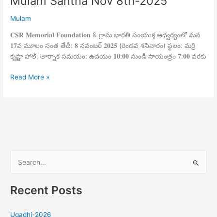
Mulam Santha Nov 8th-2025
Mulam
𝐂𝐒𝐑 𝐌𝐞𝐦𝐨𝐫𝐢𝐚𝐥 𝐅𝐨𝐮𝐧𝐝𝐚𝐭𝐢𝐨𝐧 & గ్రామ భారతి సంయుక్త ఆధ్వర్యంలో మన
𝟏𝟕వ మూలం సంత తేదీ: 𝟖 నవంబర్ 𝟐𝟎𝟐𝟓 (రెండవ శనివారం) స్థలం: మర్రి
కృష్ణా హాల్, తార్నాక సమయం: ఉదయం 𝟏𝟎:𝟎𝟎 నుండి సాయంత్రం 𝟕:𝟎𝟎 వరకు
Read More »
S
e
Recent Posts
a
r
Ugadhi-2026
c